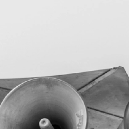
Nyheder
Fremtidens Hvidovre C
Eventkalender
Inspiration
Blog
Madguide
Med børn
Legeland
Søg
submit