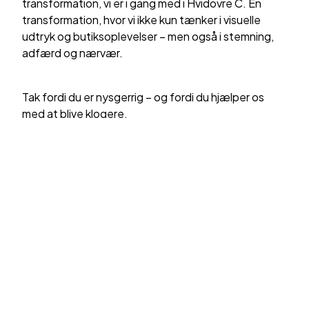
transformation, vi er i gang med i Hvidovre C. En
transformation, hvor vi ikke kun tænker i visuelle
udtryk og butiksoplevelser – men også i stemning,
adfærd og nærvær.
Tak fordi du er nysgerrig – og fordi du hjælper os
med at blive klogere.
Hvidovre C
Laurits Olsens Vej 1
2650 Hvidovre