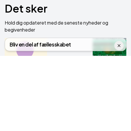
Det sker
Hold dig opdateret med de seneste nyheder og
begivenheder
Bliv en del af fællesskabet
Gratis
Fremtidens
Nyheder
skole-is
Hvidovre C
Læs mere