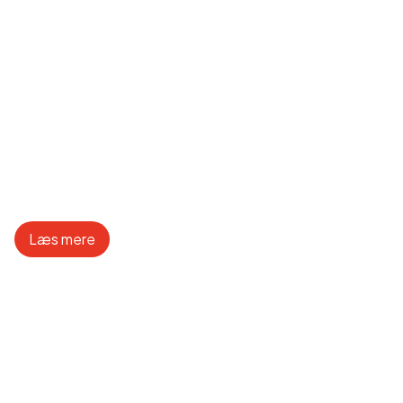
Ny åbning i
Hvidovre C
Læs mere