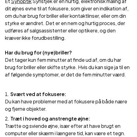
Et
Synoptik
Synstjek er en hurtig, elektronisk måling af
dit øjnes evne til at fokusere, som giver en indikation af,
om du har brug for briller eller kontaktlinser, eller om din
styrke er ændret. Det er en nem og hurtig proces, der
udføres af salgsassistenter eller optikere, og den
kræver ikke forudbestilling.
Har du brug for (nye)briller?
Det tager kun fem minutter at finde ud af, om du har
brug for briller eller skifte styrke. Hvis du kan sige ja til en
af følgende symptomer, er det de fem minutter værd.
Svært ved at fokusere:
Du kan have problemer med at fokusere på både nære
og fjerne objekter.
Træt i hoved og anstrengte øjne:
Trætte og sviende øjne, især efter at have brugt en
computer eller skærm i længere tid, kan være et tegn.