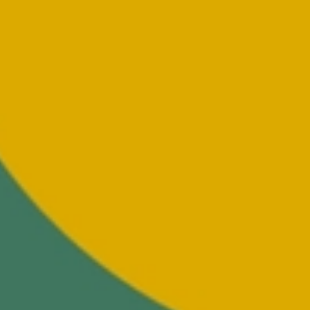
Nyheder
Fremtidens Hvidovre C
Eventkalender
Inspiration
Blog
Madguide
Med børn
Legeland
Søg
submit