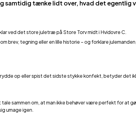
 samtidig tænke lidt over, hvad det egentlig v
lar ved det store juletræ på Store Torv midt i Hvidovre C.
brev, tegning eller en lille historie – og forklare julemanden
at rydde op eller spist det sidste stykke konfekt, betyder det ik
t tale sammen om, at man ikke behøver være perfekt for at g
 sig umage igen.