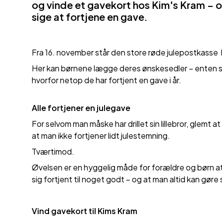
og vinde et gavekort hos Kim's Kram – og
sige at fortjene en gave.
Fra 16. november står den store røde julepostkasse k
Her kan børnene lægge deres ønskesedler – enten som 
hvorfor netop de har fortjent en gave i år.
Alle fortjener en julegave
For selvom man måske har drillet sin lillebror, glemt 
at man ikke fortjener lidt julestemning.
Tværtimod.
Øvelsen er en hyggelig måde for forældre og børn a
sig fortjent til noget godt – og at man altid kan gøre
Vind
gavekort til Kims
Kram