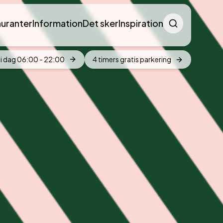
Søg
auranter
Information
Det sker
Inspiration
submit
i dag
06:00
-
22:00
4 timers gratis parkering