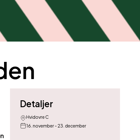
nden
Detaljer
Hvidovre C
16. november - 23. december
en