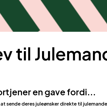
ev til Julema
rtjener en gave fordi...
r at sende deres juleønsker direkte til julemand