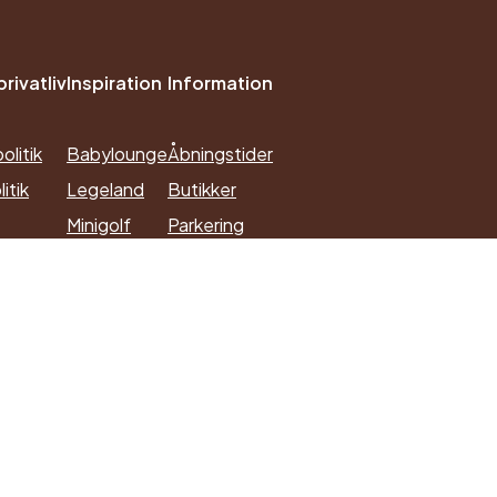
rivatliv
Inspiration
Information
olitik
Babylounge
Åbningstider
itik
Legeland
Butikker
Minigolf
Parkering
Find vej med Google Maps