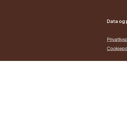
Data og p
Privatlivsp
Cookiepol