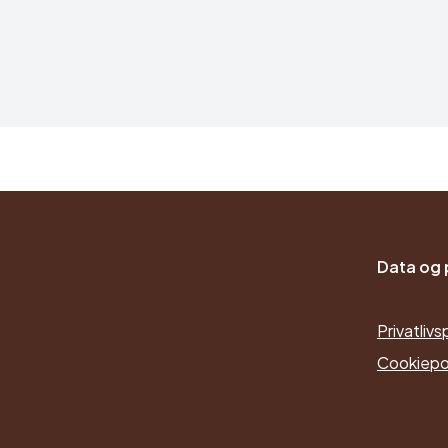
Data og p
Privatlivsp
Cookiepol