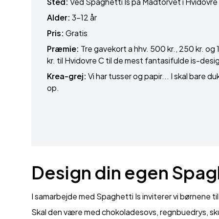
Sted:
Ved Spaghetti Is på Madtorvet i Hvidovre
Alder:
3–12 år
Pris:
Gratis
Præmie:
Tre gavekort a hhv. 500 kr., 250 kr. og
kr. til Hvidovre C til de mest fantasifulde is-desi
Krea-grej:
Vi har tusser og papir... I skal bare d
op.
Design din egen Spagh
I samarbejde med Spaghetti Is inviterer vi børnene ti
Skal den være med chokoladesovs, regnbuedrys, skum