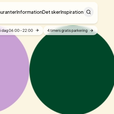
Søg
auranter
Information
Det sker
Inspiration
submit
i dag
06:00
-
22:00
4 timers gratis parkering