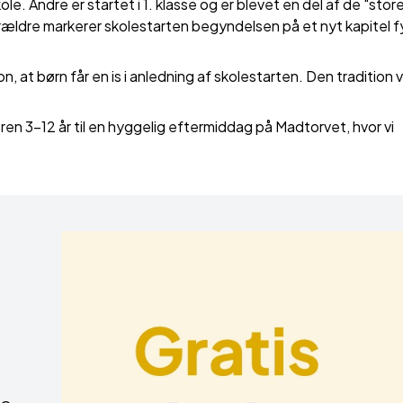
le. Andre er startet i 1. klasse og er blevet en del af de "stor
ældre markerer skolestarten begyndelsen på et nyt kapitel f
 at børn får en is i anledning af skolestarten. Den tradition vil
deren 3–12 år til en hyggelig eftermiddag på Madtorvet, hvor vi