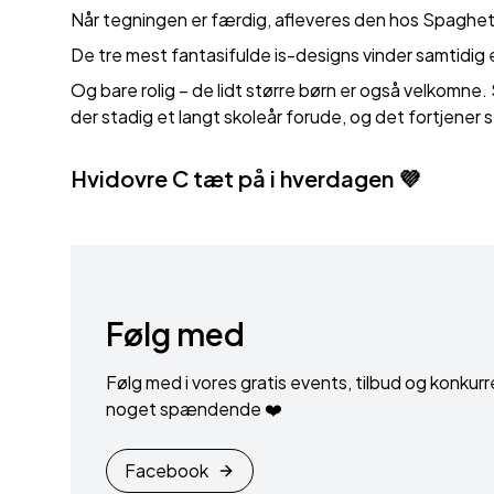
Når tegningen er færdig, afleveres den hos Spaghetti I
De tre mest fantasifulde is-designs vinder samtidig e
Og bare rolig – de lidt større børn er også velkomne
der stadig et langt skoleår forude, og det fortjener s
Hvidovre C tæt på i hverdagen
💜
Følg med
Følg med i vores gratis events, tilbud og konkurr
noget spændende ❤️
Facebook