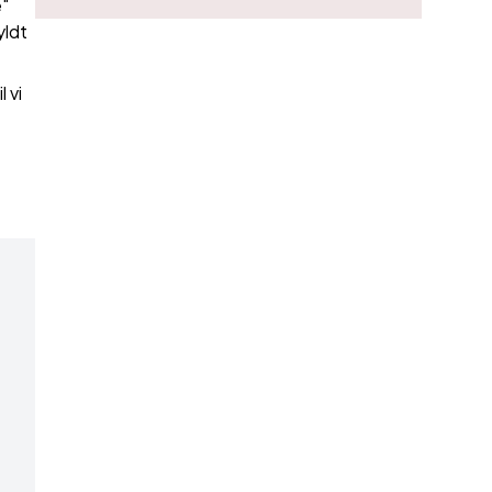
e"
yldt
 vi