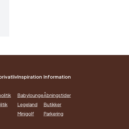
rivatliv
Inspiration
Information
olitik
Babylounge
Åbningstider
itik
Legeland
Butikker
Minigolf
Parkering