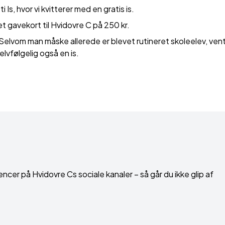
s, hvor vi kvitterer med en gratis is.
t gavekort til Hvidovre C på 250 kr.
. Selvom man måske allerede er blevet rutineret skoleelev, ven
elvfølgelig også en is.
encer på Hvidovre Cs sociale kanaler – så går du ikke glip af