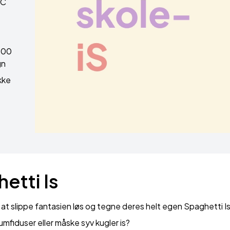
 C
 100
gn
ukke
etti Is
l at slippe fantasien løs og tegne deres helt egen Spaghetti Is
fiduser eller måske syv kugler is?